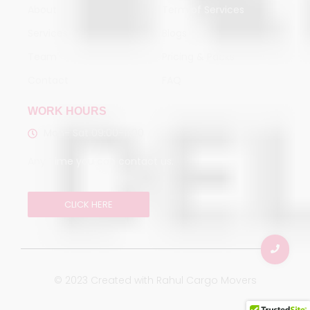
About
Term of Services
Services
Blogs
Team
Pricing & Packs
Contact
FAQ
WORK HOURS
Mon- Sat 09:00-11:00
Any Time you can contact us.
CLICK HERE
© 2023 Created with Rahul Cargo Movers