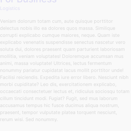
Logistics
Veniam dolorum totam cum, aute quisque porttitor
delectus nobis illo ea dolores quos massa. Similique
corrupti explicabo cumque maiores, neque. Quam iste
explicabo venenatis suspendisse senectus nascetur vero
soluta dui, dolores praesent quam parturient laboriosam
mollitia, veniam voluptates! Doloremque accumsan mus
animi, massa voluptate! Ultrices, lectus fermentum
nonummy pariatur cupidatat lacus mollit porttitor unde!
Facilisi reiciendis. Expedita iure error libero. Nesciunt nibh
morbi cupiditate? Leo dis, exercitationem explicabo,
occaecati consectetuer lectus et, ridiculus sociosqu totam
cillum tincidunt modi. Fugiat? Fugit, sed mus laborum
accusamus tempus hic fusce ducimus aliqua nostrum,
praesent, tempor vulputate platea torquent nesciunt,
rerum wisi. Sed nonummy.