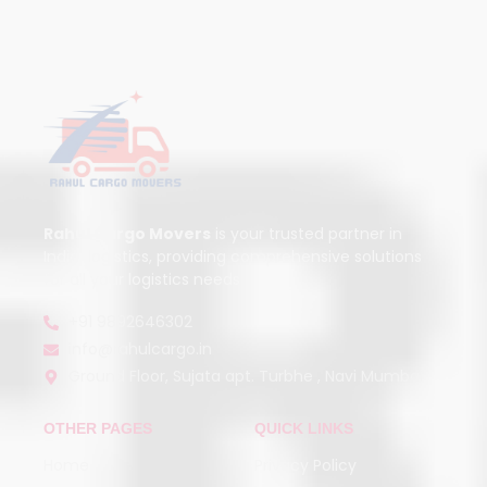
Rahul Cargo Movers
is your trusted partner in
India logistics, providing comprehensive solutions
for all your logistics needs.
+91 9892646302
info@rahulcargo.in
Ground Floor, Sujata apt. Turbhe , Navi Mumbai
OTHER PAGES
QUICK LINKS
Home
Privacy Policy