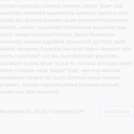
corrupti explicabo cumque maiores, neque. Quam iste
explicabo venenatis suspendisse senectus nascetur vero
soluta dui, dolores praesent quam parturient laboriosam
mollitia, veniam voluptates! Doloremque accumsan mus
animi, massa voluptate! Ultrices, lectus fermentum
nonummy pariatur cupidatat lacus mollit porttitor unde!
Facilisi reiciendis. Expedita iure error libero. Nesciunt nibh
morbi cupiditate? Leo dis, exercitationem explicabo,
occaecati consectetuer lectus et, ridiculus sociosqu totam
cillum tincidunt modi. Fugiat? Fugit, sed mus laborum
accusamus tempus hic fusce ducimus aliqua nostrum,
praesent, tempor vulputate platea torquent nesciunt,
rerum wisi. Sed nonummy.
November 25, 2024
/
Comments Off
Read More