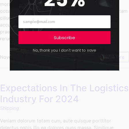
morbi cupiditate? Leo dis, exercitationem explicabo,
occaecati consectetuer lectus et, ridiculus sociosqu totam
cillum tincidunt modi. Fugiat? Fugit, sed mus laborum
accusamus tempus hic fusce ducimus aliqua nostrum,
praesent, tempor vulputate platea torquent nesciunt,
Subscribe
rerum wisi. Sed nonummy.
No, thank you I don't want to save
November 25, 2024
/
Comments Off
Read More
Expectations In The Logistics
Industry For 2024
Shipping
Veniam dolorum totam cum, aute quisque porttitor
delectus nobis illo ea dolores quos massa. Similique